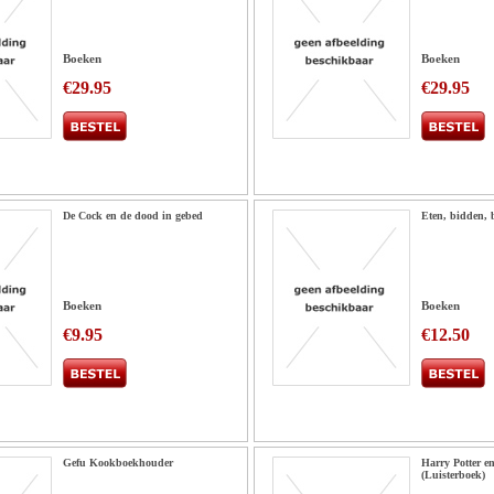
Boeken
Boeken
€29.95
€29.95
De Cock en de dood in gebed
Eten, bidden,
Boeken
Boeken
€9.95
€12.50
Gefu Kookboekhouder
Harry Potter e
(Luisterboek)