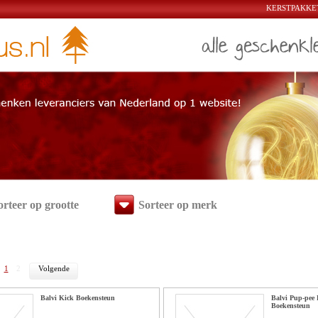
KERSTPAKKET
orteer op grootte
Sorteer op merk
1
2
Volgende
Balvi Kick Boekensteun
Balvi Pup-pee 
Boekensteun