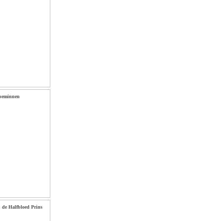
 beminnen
n de Halfbloed Prins