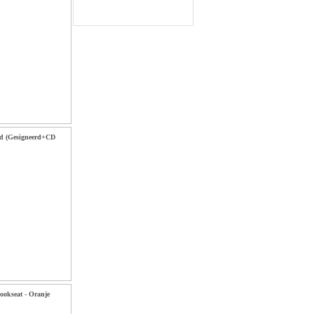
ad (Gesigneerd+CD
ookseat - Oranje