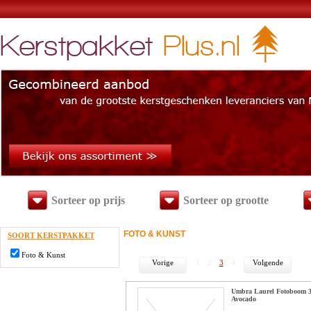
Sorteer op prijs
Sorteer op grootte
FOTO & KUNST
SOORT KERSTPAKKET
Foto & Kunst
Vorige
1
2
3
4
Volgende
Umbra Laurel Fotoboom 3
Avocado