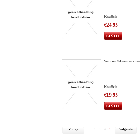
Knuffels
€24.95
Warmies Nekwarmer - Slee
Knuffels
€19.95
Vorige
1
2
3
4
5
Volgende