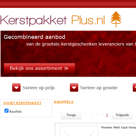
Sorteer op prijs
Sorteer op grootte
KNUFFELS
SOORT KERSTPAKKET
Knuffels
Vorige
1
2
3
4
5
Volgende
Warmies Medi Sjaal Sher