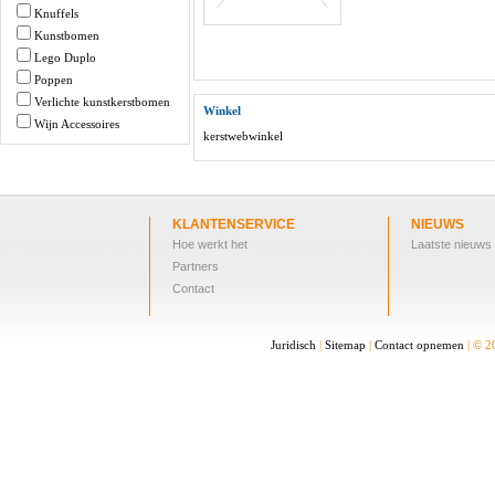
Knuffels
Kunstbomen
Lego Duplo
Poppen
Verlichte kunstkerstbomen
Winkel
Wijn Accessoires
kerstwebwinkel
KLANTENSERVICE
NIEUWS
Hoe werkt het
Laatste nieuws
Partners
Contact
Juridisch
|
Sitemap
|
Contact opnemen
| © 2