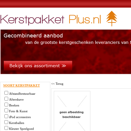
<< Terug
SOORT KERSTPAKKET
Afstandbestuurbaar
Aftershave
Boeken
Foto & Kunst
iPod accessoires
Kerstballen
Kleuter Speelgoed