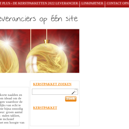
 PLUS - DE KERSTPAKKETTEN 2022 LEVERANCIER
LINKPARTNER
CONTACT OP
KERSTPAKKET ZOEKEN
 korte naalden en
oom ideaal om de
angen waardoor de
ijks van echt te
KERSTPAKKET
atie bijna onnodig
ur: groen aantal
: stalen takken,
e inclusief
 met een hoogte van