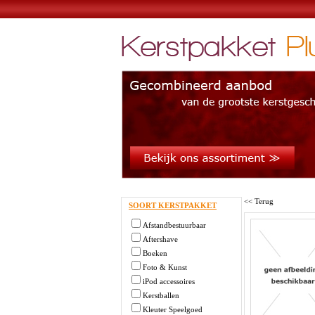
<< Terug
SOORT KERSTPAKKET
Afstandbestuurbaar
Aftershave
Boeken
Foto & Kunst
iPod accessoires
Kerstballen
Kleuter Speelgoed