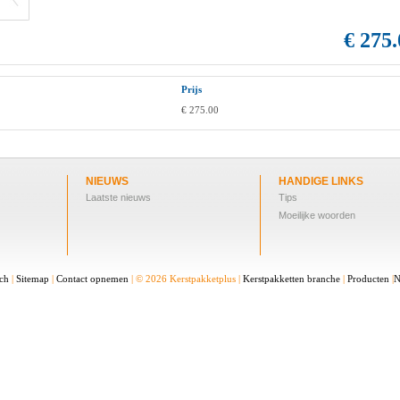
€ 275.
Prijs
€ 275.00
NIEUWS
HANDIGE LINKS
Laatste nieuws
Tips
Moeilijke woorden
sch
|
Sitemap
|
Contact opnemen
| © 2026 Kerstpakketplus |
Kerstpakketten branche
|
Producten
|
N