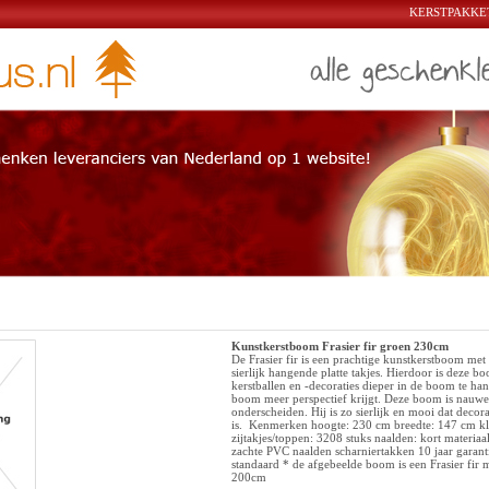
KERSTPAKKET
Kunstkerstboom Frasier fir groen 230cm
De Frasier fir is een prachtige kunstkerstboom met
sierlijk hangende platte takjes. Hierdoor is deze b
kerstballen en -decoraties dieper in de boom te h
boom meer perspectief krijgt. Deze boom is nauwel
onderscheiden. Hij is zo sierlijk en mooi dat decor
is. Kenmerken hoogte: 230 cm breedte: 147 cm kle
zijtakjes/toppen: 3208 stuks naalden: kort materiaal
zachte PVC naalden scharniertakken 10 jaar garanti
standaard * de afgebeelde boom is een Frasier fir
200cm