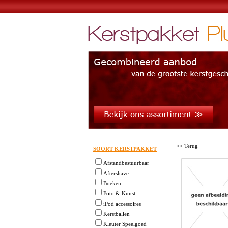
<< Terug
SOORT KERSTPAKKET
Afstandbestuurbaar
Aftershave
Boeken
Foto & Kunst
iPod accessoires
Kerstballen
Kleuter Speelgoed