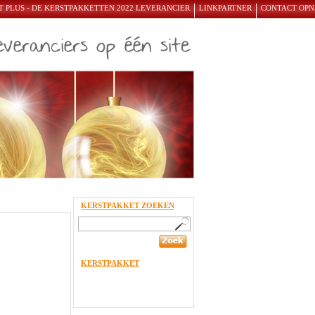
 PLUS - DE KERSTPAKKETTEN 2022 LEVERANCIER
LINKPARTNER
CONTACT OP
KERSTPAKKET ZOEKEN
KERSTPAKKET