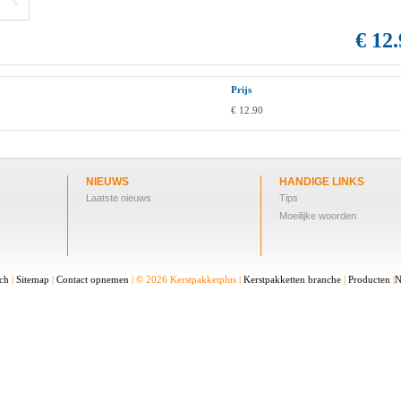
€ 12
Prijs
€ 12.90
NIEUWS
HANDIGE LINKS
Laatste nieuws
Tips
Moeilijke woorden
sch
|
Sitemap
|
Contact opnemen
| © 2026 Kerstpakketplus |
Kerstpakketten branche
|
Producten
|
N